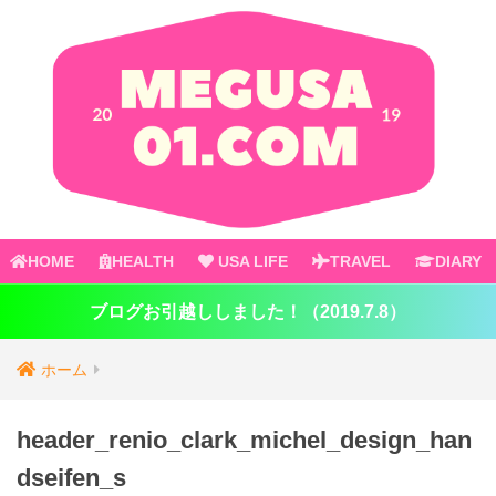
HOME
HEALTH
USA LIFE
TRAVEL
DIARY
ブログお引越ししました！（2019.7.8）
ホーム
header_renio_clark_michel_design_han
dseifen_s