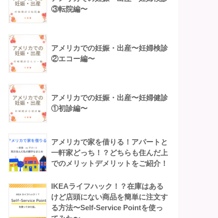
③転院編〜
アメリカでの妊娠・出産〜妊婦検診
②エコー編〜
アメリカでの妊娠・出産〜妊婦健診
①初診編〜
アメリカで家を借りる！アパートと
一軒家どっち！？どちらも住んだ上
でのメリットデメリットをご紹介！
IKEAライフハック！？在庫はある
けど店頭にない商品を簡単に注文す
る方法〜Self-Service Pointを使っ